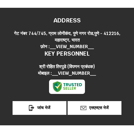
ADDRESS
गेट नंबर 744/745, ग्राम लोनीकंद, पुणे नगर रोड,पुणे - 412216,
महाराष्ट्र, भारत
फ़ोन :
__VIEW_NUMBER__
KEY PERSONNEL
श्री रोहित तिरपुडे
(
विपणन प्रबंधक
)
मोबाइल :
__VIEW_NUMBER__
जांच भेजें
एसएमएस भेजें