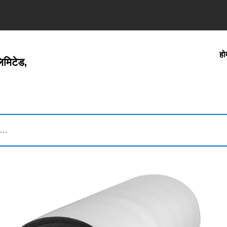
हो
लिमिटेड,